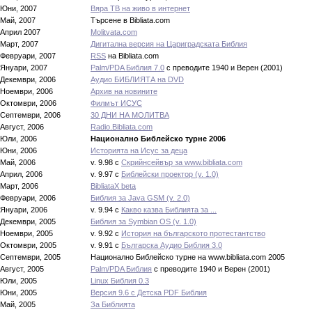
Юни, 2007
Вяра ТВ на живо в интернет
Май, 2007
Търсене в Bibliata.com
Април 2007
Molitvata.com
Март, 2007
Дигитална версия на Цариградската Библия
Февруари, 2007
RSS
на Bibliata.com
Януари, 2007
Palm/PDA Библия 7.0
с преводите 1940 и Верен (2001)
Декември, 2006
Аудио БИБЛИЯТА на DVD
Ноември, 2006
Архив на новините
Октомври, 2006
Филмът ИСУС
Септeмври, 2006
30 ДНИ НА МОЛИТВА
Август, 2006
Radio.Bibliata.com
Юли, 2006
Национално Библейско турне 2006
Юни, 2006
Историята на Исус за деца
Май, 2006
v. 9.98 с
Скрийнсейвър за www.bibliata.com
Април, 2006
v. 9.97 с
Библейски проектор (v. 1.0)
Март, 2006
BibliataX beta
Февруари, 2006
Библия за Java GSM (v. 2.0)
Януари, 2006
v. 9.94 с
Какво казва Библията за ...
Декември, 2005
Библия за Symbian OS (v. 1.0)
Ноември, 2005
v. 9.92 с
История на българското протестантство
Октомври, 2005
v. 9.91 с
Българска Аудио Библия 3.0
Септември, 2005
Национално Библейско турне на www.bibliata.com 2005
Август, 2005
Palm/PDA Библия
с преводите 1940 и Верен (2001)
Юли, 2005
Linux Библия 0.3
Юни, 2005
Версия 9.6 с Детска PDF Библия
Май, 2005
За Библията