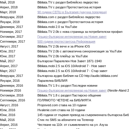
Май, 2018
Bibliata.TV с раздел Библейско лидерство
Април, 2018
Bibliata.TV с раздел Протестантска история
Март, 2018
90 години СЕПЦ в България (научна поредица)
Февруари, 2018
Bibliata.com с раздел Библейско лидерство
Януари, 2018
Bibliata.com с раздел Протестантска история
Декември, 2017
Bibliata.mobi 2.0 за YouTube
Ноември, 2017
Bibliata.TV 2.0b с нова страница за потребителски профил
Октомври, 2017
Гръцко-български интерлинеар на Новия завет
Септември, 2017
500 години протестантска Реформация
Август, 2017
Bibliata.TV 2.0b вече и за iPhone iOS
Юли, 2017
Bibliata.TV 2.0b с автоматична синхронизация за YouTube
Юни, 2017
Bibliata.TV 2.0b плейър за YouTube
Май, 2017
Български Паралелен Нов Завет 1871-1940
Април, 2017
Bibliata.mobi 2.5 за iOS 10/Android 7 - Нов завет
Март, 2017
Bibliata.mobi 2.5 за iOS 10/Android 7 - Стар завет
Февруари, 2017
Българска аудио Библия на CD http://audio.bibliata.com/
Януари, 2016
Паралелна БИБЛИЯ
Декември, 2016
Bibliata.TV 1.9 с раздел Последни новини
Ноември 2016
Гръцко-български интерлинеар на Новия завет
(Nestle-Aland 
Октомври, 2016
Bibliata.TV 1.8 с раздел Пастирско общение
Септември, 2016
ГОЛЯМОТО ЧЕТЕНЕ на БИБЛИЯТА
Август, 2016
Propoved.com става на 10 години
Юли, 2016
Hvalenie.com става на 10 години
Юни, 2016
145 години от първия превод на съвременната българска Би
Май, 2016
Стих по SMS за абонатите на Теленор
Април, 2016
Честване на 110г. от съживлението на ул. Азуза