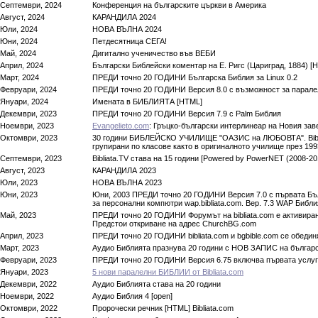
Септември, 2024
Конференция на българските църкви в Америка
Август, 2024
КАРАНДИЛА 2024
Юли, 2024
НОВА ВЪЛНА 2024
Юни, 2024
Петдесятница СЕГА!
Май, 2024
Дигитално ученичество във ВЕБИ
Април, 2024
Български Библейски коментар на Е. Ригс (Цариград, 1884) [
Март, 2024
ПРЕДИ точно 20 ГОДИНИ Българска Библия за Linux 0.2
Февруари, 2024
ПРЕДИ точно 20 ГОДИНИ Версия 8.0 с възможност за паралел
Януари, 2024
Имената в БИБЛИЯТА [HTML]
Декември, 2023
ПРЕДИ точно 20 ГОДИНИ Версия 7.9 с Palm Библия
Ноември, 2023
Evangelieto.com
: Гръцко-български интерлинеар на Новия з
Октомври, 2023
30 години БИБЛЕЙСКО УЧИЛИЩЕ "ОАЗИС на ЛЮБОВТА". Bibl
групирани по класове както в оригиналното училище през 19
Септември, 2023
Bibliata.TV става на 15 години [Powered by PowerNET (2008-201
Август, 2023
КАРАНДИЛА 2023
Юли, 2023
НОВА ВЪЛНА 2023
Юни, 2023
Юни, 2003 ПРЕДИ точно 20 ГОДИНИ Версия 7.0 с първата Бъ
за персонални компютри wap.bibliata.com. Веp. 7.3 WAP Биб
Май, 2023
ПРЕДИ точно 20 ГОДИНИ Форумът на bibliata.com е активиран
Предстои откриване на адрес ChurchBG.com
Април, 2023
ПРЕДИ точно 20 ГОДИНИ bibliata.com и bgbible.com се обедин
Март, 2023
Аудиo Библията празнува 20 години с НОВ ЗАПИС на българска
Февруари, 2023
ПРЕДИ точно 20 ГОДИНИ Версия 6.75 включва първата услуга 
Януари, 2023
5 нови паралелни БИБЛИИ от Bibliata.com
Декември, 2022
Аудиo Библията става на 20 години
Ноември, 2022
Аудиo Библия 4 [open]
Октомври, 2022
Пророчески речник [HTML] Bibliata.com