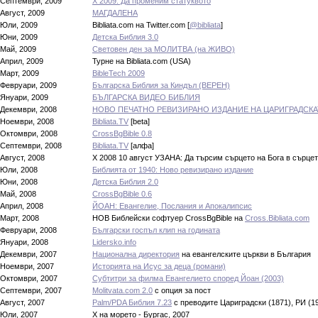
Септември, 2009
X 2009: Да променим статуквото
Август, 2009
МАГДАЛЕНА
Юли, 2009
Bibliata.com на Twitter.com [
@bibliata
]
Юни, 2009
Детска Библия 3.0
Май, 2009
Световен ден за МОЛИТВА (на ЖИВО)
Април, 2009
Турне на Bibliata.com (USA)
Март, 2009
BibleTech 2009
Февруари, 2009
Българска Библия за Киндъл (ВЕРЕН)
Януари, 2009
БЪЛГАРСКА ВИДЕО БИБЛИЯ
Декември, 2008
НОВО ПЕЧАТНО РЕВИЗИРАНО ИЗДАНИЕ НА ЦАРИГРАДСКА
Ноември, 2008
Bibliata.TV
[beta]
Октомври, 2008
CrossBgBible 0.8
Септември, 2008
Bibliata.TV
[алфа]
Август, 2008
X 2008 10 август УЗАНА: Да търсим сърцето на Бога в сърце
Юли, 2008
Библията от 1940: Ново ревизирано издание
Юни, 2008
Детска Библия 2.0
Май, 2008
CrossBgBible 0.6
Април, 2008
ЙОАН: Евангелие, Послания и Апокалипсис
Март, 2008
НОВ Библейски софтуер CrossBgBible на
Cross.Bibliata.com
Февруари, 2008
Български госпъл клип на годината
Януари, 2008
Lidersko.info
Декември, 2007
Национална директория
на евангелските църкви в България
Ноември, 2007
Историята на Исус за деца (романи)
Октомври, 2007
Субтитри за филма Евангелието според Йоан (2003)
Септември, 2007
Molitvata.com 2.0
с опция за пост
Август, 2007
Palm/PDA Библия 7.23
с преводите Цариградски (1871), РИ (1
Юли, 2007
Х на морето - Бургас, 2007