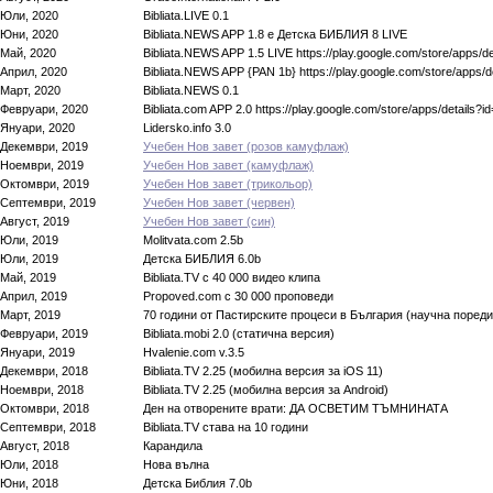
Юли, 2020
Bibliata.LIVE 0.1
Юни, 2020
Bibliata.NEWS APP 1.8 е Детска БИБЛИЯ 8 LIVE
Май, 2020
Bibliata.NEWS APP 1.5 LIVE https://play.google.com/store/apps/de
Април, 2020
Bibliata.NEWS APP {PAN 1b} https://play.google.com/store/apps/de
Март, 2020
Bibliata.NEWS 0.1
Февруари, 2020
Bibliata.com APP 2.0 https://play.google.com/store/apps/details?id
Януари, 2020
Lidersko.info 3.0
Декември, 2019
Учебен Нов завет (розов камуфлаж)
Ноември, 2019
Учебен Нов завет (камуфлаж)
Октомври, 2019
Учебен Нов завет (трикольор)
Септември, 2019
Учебен Нов завет (червен)
Август, 2019
Учебен Нов завет (син)
Юли, 2019
Molitvata.com 2.5b
Юли, 2019
Детска БИБЛИЯ 6.0b
Май, 2019
Bibliata.TV с 40 000 видео клипа
Април, 2019
Propoved.com с 30 000 проповеди
Март, 2019
70 години от Пастирските процеси в България (научна пореди
Февруари, 2019
Bibliata.mobi 2.0 (статична версия)
Януари, 2019
Hvalenie.com v.3.5
Декември, 2018
Bibliata.TV 2.25 (мобилна версия за iOS 11)
Ноември, 2018
Bibliata.TV 2.25 (мобилна версия за Android)
Октомври, 2018
Ден на отворените врати: ДА ОСВЕТИМ ТЪМНИНАТА
Септември, 2018
Bibliata.TV става на 10 години
Август, 2018
Карандила
Юли, 2018
Нова вълна
Юни, 2018
Детска Библия 7.0b