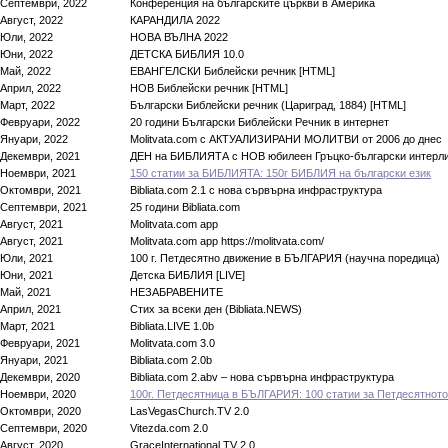
Септември, 2022
Конференция на българските църкви в Америка
Август, 2022
КАРАНДИЛА 2022
Юли, 2022
НОВА ВЪЛНА 2022
Юни, 2022
ДЕТСКА БИБЛИЯ 10.0
Май, 2022
ЕВАНГЕЛСКИ Библейски речник [HTML]
Април, 2022
НОВ Библейски речник [HTML]
Март, 2022
Български Библейски речник (Цариград, 1884) [HTML]
Февруари, 2022
20 години Български Библейски Речник в интернет
Януари, 2022
Molitvata.com с АКТУАЛИЗИРАНИ МОЛИТВИ от 2006 до днес
Декември, 2021
ДЕН на БИБЛИЯТА с НОВ юбилеен Гръцко-български интерли
Ноември, 2021
150 статии за БИБЛИЯTA: 150г БИБЛИЯ на български език
Октомври, 2021
Bibliata.com 2.1 с нова сървърна инфраструктура
Септември, 2021
25 години Bibliata.com
Август, 2021
Molitvata.com app
Август, 2021
Molitvata.com app https://molitvata.com/
Юли, 2021
100 г. Петдесятно движение в БЪЛГАРИЯ (научна поредица)
Юни, 2021
Детска БИБЛИЯ [LIVE]
Май, 2021
НЕЗАБРАВЕНИТЕ
Април, 2021
Стих за всеки ден (Bibliata.NEWS)
Март, 2021
Bibliata.LIVE 1.0b
Февруари, 2021
Molitvata.com 3.0
Януари, 2021
Bibliata.com 2.0b
Декември, 2020
Bibliata.com 2.abv – нова сървърна инфраструктура
Ноември, 2020
100г. Петдесятница в БЪЛГАРИЯ: 100 статии за Петдесятното
Октомври, 2020
LasVegasChurch.TV 2.0
Септември, 2020
Vitezda.com 2.0
Август, 2020
GraceInternational.TV 2.0