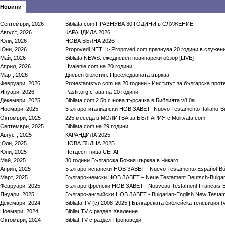
Новини
Септември, 2026
Bibliata.com ПРАЗНУВА 30 ГОДИНИ в СЛУЖЕНИЕ
Август, 2026
КАРАНДИЛА 2026
Юли, 2026
НОВА ВЪЛНА 2026
Юни, 2026
Propovedi.NET => Propoved.com празнува 20 години в служен
Май, 2026
Bibliata.NEWS: ежедневен новинарски обзор [LIVE]
Април, 2026
Hvalenie.com на 20 години
Март, 2026
Дневен бюлетин: Преследваната църква
Февруари, 2026
Protestantstvo.com на 20 години - Институт за българска про
Януари, 2026
Pastir.org става на 20 години
Декември, 2025
Bibliata.com 2.5b с нова търсачка в Библията v8.0a
Ноември, 2025
Българо-италиански НОВ ЗАВЕТ- Nuovo Testamento Italiano-B
Октомври, 2025
225 месеца в МОЛИТВА за БЪЛГАРИЯ c Molitvata.com
Септември, 2025
Bibliata.com на 29 години...
Август, 2025
КАРАНДИЛА 2025
Юли, 2025
НОВА ВЪЛНА 2025
Юни, 2025
Петдесятница СЕГА!
Май, 2025
30 години Българска Божия църква в Чикаго
Април, 2025
Българо-испански НОВ ЗАВЕТ - Nuevo Testamento Español-Bú
Март, 2025
Българо-немски НОВ ЗАВЕТ – Neue Testament Deutsch-Bulgar
Февруари, 2025
Българо-френски НОВ ЗАВЕТ - Nouveau Testament Francais-B
Януари, 2025
Българо-английски НОВ ЗАВЕТ - Bulgarian-English New Testa
Декември, 2024
Bibliata.TV (c) 2008-2025 | Българската библейска телевизия (v
Ноември, 2024
Bibliat.TV с раздел Хваление
Октомври, 2024
Bibliat.TV с раздел Проповеди