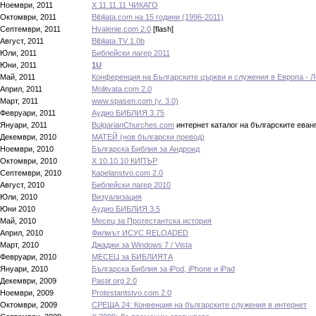
Ноември, 2011
Х 11.11.11 ЧИКАГО
Октомври, 2011
Bibliata.com на 15 години (1996-2011)
Септември, 2011
Hvalenie.com 2.0
[flash]
Август, 2011
Bibliata.TV 1.0b
Юли, 2011
Библейски лагер 2011
Юни, 2011
1U
Май, 2011
Конференция на Българските църкви и служения в Европа - 
Април, 2011
Molitvata.com 2.0
Март, 2011
www.spasen.com (v. 3.0)
Февруари, 2011
Аудио БИБЛИЯ 3.75
Януари, 2011
BulgarianChurches.com
интернет каталог на българските еван
Декември, 2010
МАТЕЙ (нов български превод)
Ноември, 2010
Българска Библия за Андроид
Октомври, 2010
Х 10.10.10 КИПЪР
Септември, 2010
Кapelanstvo.com 2.0
Август, 2010
Библейски лагер 2010
Юли, 2010
Визуализация
Юни 2010
Аудио БИБЛИЯ 3.5
Май, 2010
Месец за Протестантска история
Април, 2010
Филмът ИСУС RELOADED
Март, 2010
Джаджи за Windows 7 / Vista
Февруари, 2010
МЕСЕЦ за БИБЛИЯТА
Януари, 2010
Българска Библия за iPod, iPhone и iPad
Декември, 2009
Pastir.org 2.0
Ноември, 2009
Protestantstvo.com 2.0
Октомври, 2009
СРЕЩА 24: Конвенция на българските служения в интернет