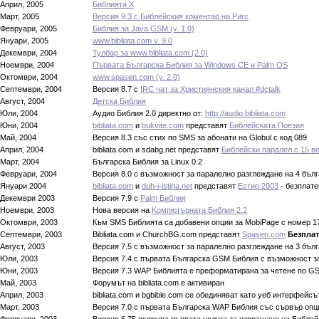
Април, 2005
Библията X
Март, 2005
Версия 9.3 с Библейския коментар на Ригс
Февруари, 2005
Библия за Java GSM (v. 1.0)
Януари, 2005
www.bibliata.com v. 9.0
Декември, 2004
Тулбар за www.bibliata.com (2.0)
Ноември, 2004
Първата Българска Библия за Windows CE и Palm OS
Октомври, 2004
www.spasen.com (v. 2.0)
Септември, 2004
Версия 8.7 с
IRC чат за Християнския канал #dctalk
Август, 2004
Детска Библия
Юли, 2004
Аудио Библия 2.0 директно от:
http://audio.bibliata.com
Юни, 2004
bibliata.com
и
bukvite.com
представят
Библейската Поезия
Май, 2004
Версия 8.3 със стих по SMS за абонати на Globul с код 089
Април, 2004
bibliata.com и sdabg.net представят
Библейски паралел с 15 в
Март, 2004
Българска Библия за Linux 0.2
Февруари, 2004
Версия 8.0 с възможност за паралелно разглеждане на 4 бълг
Януари 2004
bibliata.com
и
duh-i-istina.net
представят
Естир 2003
- безплате
Декември 2003
Версия 7.9 с
Palm Библия
Ноември, 2003
Нова версия на
Kомпютърната Библия 2.2
Октомври, 2003
Към SMS Библията са добавени опции за MobiPage с номер 179
Септември, 2003
Bibliata.com и ChurchBG.com представят
Spasen.com
Безплат
Август, 2003
Версия 7.5 с възможност за паралелно разглеждане на 3 бълг
Юли, 2003
Версия 7.4 с първата Българска GSM Библия с възможност за 
Юни, 2003
Версия 7.3 WAP Библията е преформатирана за четене по GS
Май, 2003
Форумът на bibliata.com е активиран
Април, 2003
bibliata.com и bgbible.com се обединяват като уеб интерфейсъ
Март, 2003
Версия 7.0 с първата Българска WAP Библия със сървър опц