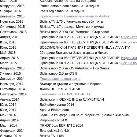
Март, 2016
Kapelanstvo.com става на 10 години
Февруари, 2016
Protestantstvo.com става на 10 години
Януари, 2016
Pastir.org става на 10 години
Декември, 2015
Приложение за Евангелски новини за Android
Ноември, 2015
Bibliata.TV 1.75 с Календар на събитията
Октомври, 2015
Bibliata.TV 1.7 с раздел Молитвени нужди
Септември, 2015
Bibliata.mobi 2.0 за iOS 7/Android - Стар завет
Август, 2015
Празнуване на 95г. ПЕТДЕСЯТНИЦА в БЪЛГАРИЯ:
Пълен кат
Юли, 2015
Празнуване на 95г. ПЕТДЕСЯТНИЦА в БЪЛГАРИЯ:
Лекции по
Юни, 2015
BСЕСЛАВЯНСКИ ПРАЗНИК ПЕТДЕСЯТНИЦА в АТЛАНТА
Май, 2015
20 години Българска божия църква в Чикаго
Април, 2015
Празнуване на 95г. ПЕТДЕСЯТНИЦА в БЪЛГАРИЯ:
Видео ма
Март, 2015
Празнуване на 95г. ПЕТДЕСЯТНИЦА в БЪЛГАРИЯ:
Лекции по
Февруари, 2015
Bibliata.mobi 2.0 за iOS 6/Android – Нов Завет
Януари, 2015
Bibliata.mobi 2.0 за iOS 5
Декември, 2014
Подписване на свитъците
Ноември, 2014
Български църкви и служения в Европа
Октомври, 2014
Джони НОЕР в БЪЛГАРИЯ
Септември, 2014
Тълкуване на ОТКРОВЕНИЕТО
Август, 2014
Bibliata.com: ОБУЧЕНИЕ за СЛУЖИТЕЛИ
Юли, 2014
Библейски лагер 2014
Юни, 2014
App на Bibliata.com
Май, 2014
Годишна конференция на българските църкви в Америка
Април, 2014
Propoved.com 4.0
Март, 2014
ПРИЗИВ до ВЕРНИТЕ 2014
Февруари, 2014
Evangelsko.info 4.0
Януари, 2014
Bibliata.TV 1.6fb