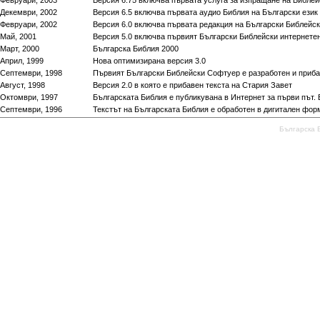
Февруари, 2003
Версия 6.75 включва първата услуга за изпращане на Библей
Декември, 2002
Версия 6.5 включва първата аудио Библия на Български език
Февруари, 2002
Версия 6.0 включва първата редакция на Български Библейск
Май, 2001
Версия 5.0 включва първият Български Библейски интернете
Март, 2000
Българска Библия 2000
Април, 1999
Нова оптимизирана версия 3.0
Септември, 1998
Първият Български Библейски Софтуер e разработен и приб
Август, 1998
Версия 2.0 в която е прибавен текста на Стария Завет
Октомври, 1997
Българската Библия е публикувана в Интернет за първи път. 
Септември, 1996
Текстът на Българската Библия е обработен в дигитален фор
Българска 