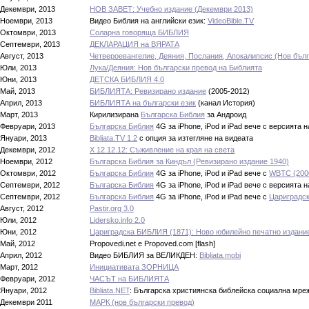
Декември, 2013
НОВ ЗАВЕТ: Учебно издание (Декември 2013)
Ноември, 2013
Видео Библия на английски език:
VideoBible.TV
Октомври, 2013
Соларна говоряща БИБЛИЯ
Септември, 2013
ДЕКЛАРАЦИЯ на ВЯРАТА
Август, 2013
Четвероевангелие, Деяния, Послания, Апокалипсис (Нов бълг
Юли, 2013
Лука/Деяния: Нов български превод на Библията
Юни, 2013
ДЕТСКА БИБЛИЯ 4.0
Май, 2013
БИБЛИЯТА: Ревизирано издание
(2005-2012)
Април, 2013
БИБЛИЯТА на български език
(канал История)
Март, 2013
Кирилизирана
Българска Библия
за Андроид
Февруари, 2013
Българска Библия
4G за iPhone, iPod и iPаd вече с версията 
Януари, 2013
Bibliata.TV 1.2
с опция за изтегляне на видеата
Декември, 2012
X 12.12.12: Съживление на края на света
Ноември, 2012
Българска Библия за Киндъл (Ревизирано издание 1940)
Октомври, 2012
Българска Библия
4G за iPhone, iPod и iPаd вече с
WBTC (200
Септември, 2012
Българска Библия
4G за iPhone, iPod и iPаd вече с версията 
Септември, 2012
Българска Библия
4G за iPhone, iPod и iPаd вече с
Цариградск
Август, 2012
Pastir.org 3.0
Юли, 2012
Lidersko.info 2.0
Юни, 2012
Цариградска БИБЛИЯ (1871): Ново юбилейно печатно издани
Май, 2012
Propovedi.net e Propoved.com [flash]
Април, 2012
Видео БИБЛИЯ за ВЕЛИКДЕН:
Bibliata.mobi
Март, 2012
Инициативата ЗОРНИЦА
Февруари, 2012
ЧАСЪТ на БИБЛИЯТА
Януари, 2012
Bibliata.NET
: Българска християнска библейска социална мре
Декември 2011
МАРК (нов български превод)