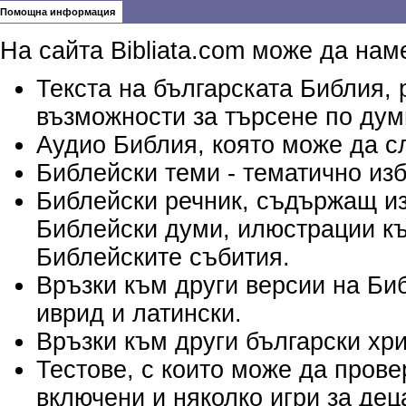
Помощна информация
На сайта Bibliata.com може да нам
Текста на българската Библия, 
възможности за търсене по дум
Аудио Библия, която може да с
Библейски теми - тематично изб
Библейски речник, съдържащ из
Библейски думи, илюстрации къ
Библейските събития.
Връзки към други версии на Биб
иврид и латински.
Връзки към други български хри
Тестове, с които може да пров
включени и няколко игри за дец